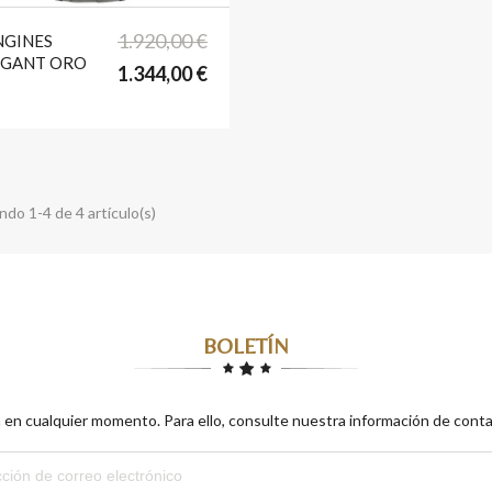

format_list_bulleted
favorite
1.920,00 €
NGINES
EGANT ORO
1.344,00 €
do 1-4 de 4 artículo(s)
BOLETÍN
en cualquier momento. Para ello, consulte nuestra información de contac