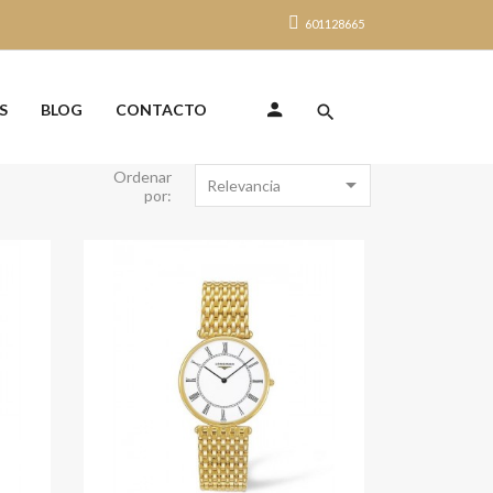
601128665
S
BLOG
CONTACTO
search
Ordenar

Relevancia
por:
-30%