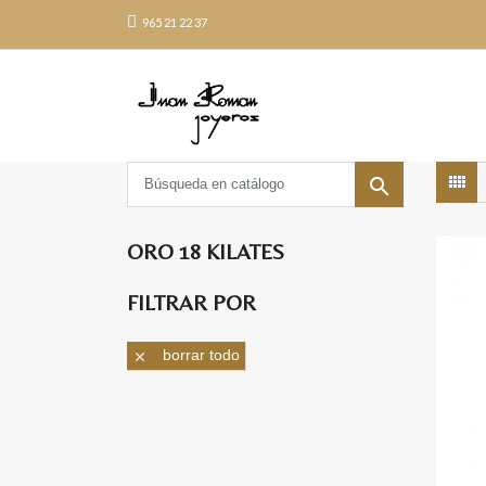
965 21 22 37

-30%
ORO 18 KILATES
FILTRAR POR
borrar todo
