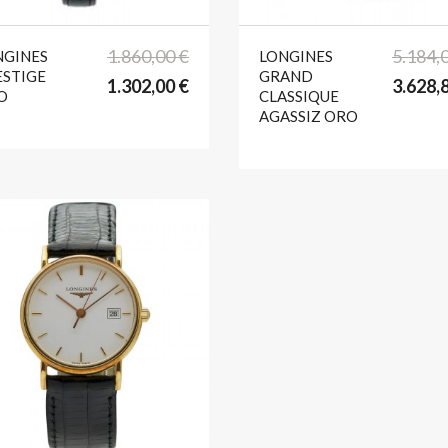

format_list_bulleted
favorite

format_list_bulleted
favorite
1.860,00 €
5.184,
NGINES
LONGINES
ESTIGE
GRAND
1.302,00 €
3.628,
O
CLASSIQUE
AGASSIZ ORO