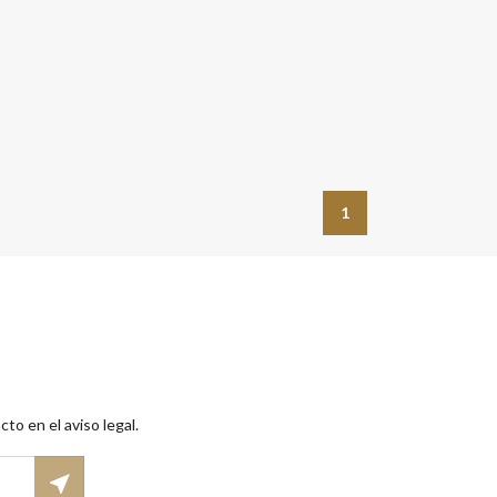
1
to en el aviso legal.
near_me