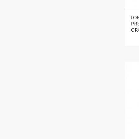
LO
PR
OR
-30%