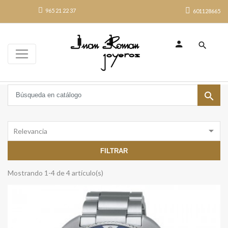
965 21 22 37
601128665
search


Relevancia
FILTRAR
Mostrando 1-4 de 4 artículo(s)