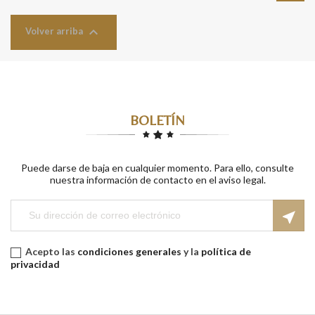

Volver arriba
BOLETÍN
Puede darse de baja en cualquier momento. Para ello, consulte
nuestra información de contacto en el aviso legal.
near_me
Acepto las
condiciones generales
y la
política de
privacidad