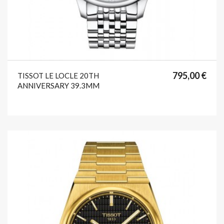
format_list_bulleted
favorite
795,00 €
TISSOT LE LOCLE 20TH
ANNIVERSARY 39.3MM