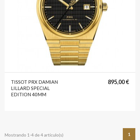
format_list_bulleted
favorite
895,00 €
TISSOT PRX DAMIAN
LILLARD SPECIAL
EDITION 40MM
1
Mostrando 1-4 de 4 artículo(s)