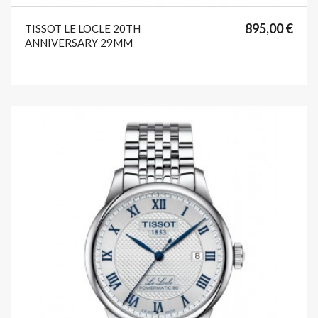
format_list_bulleted
favorite
895,00 €
TISSOT LE LOCLE 20TH
ANNIVERSARY 29MM